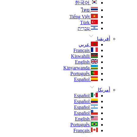
한국어
ไทย
Tiếng Việt
Türk
עִברִית
أفريقيا
عربي
Français
Kiswahili
English
Kinyarwanda
Português
Español
أمريكا
Español
Español
Español
Español
English
Português
Français