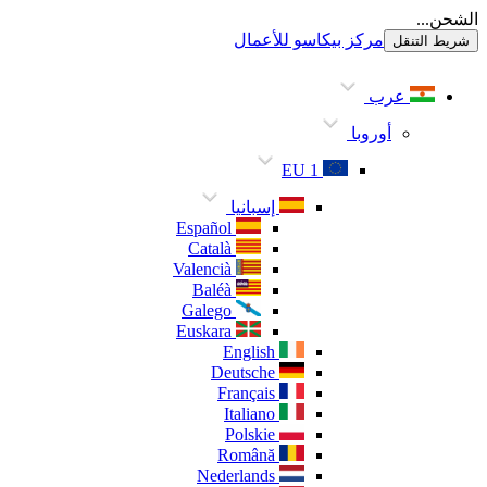
الشحن...
مركز بيكاسو للأعمال
شريط التنقل
عرب
أوروبا
EU 1
إسبانيا
Español
Català
Valencià
Baléà
Galego
Euskara
English
Deutsche
Français
Italiano
Polskie
Română
Nederlands