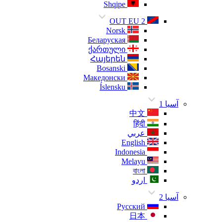
Shqipe
OUT EU 2
Norsk
Беларуская
ქართული
Հայերեն
Bosanski
Македонски
Íslensku
آسيا 1
中文
हिंदी
عربي
English
Indonesia
Melayu
বাংলা
اردو
آسيا 2
Русский
日本