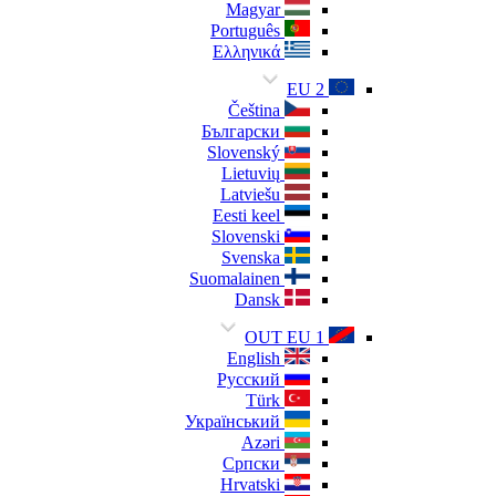
Magyar
Português
Ελληνικά
EU 2
Čeština
Български
Slovenský
Lietuvių
Latviešu
Eesti keel
Slovenski
Svenska
Suomalainen
Dansk
OUT EU 1
English
Русский
Türk
Український
Azəri
Српски
Hrvatski