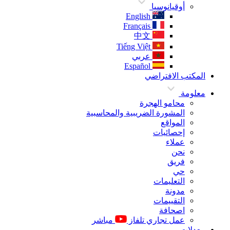
أوقيانوسيا
English
Français
中文
Tiếng Việt
عربي
Español
المكتب الافتراضي
معلومة
محامو الهجرة
المشورة الضريبية والمحاسبية
المواقع
إحصائيات
عملاء
نحن
فريق
حي
التعليمات
مدونة
التقييمات
اصحافة
عمل تجاري تلفاز
مباشر
معدلات